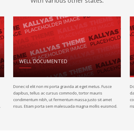
With various other states.
WELL DOCUMENTED
Donec id elit non mi porta gravida at eget metus. Fusce
Do
dapibus, tellus ac cursus commodo, tortor mauris
da
condimentum nibh, ut fermentum massa justo sit amet
co
.
risus. Etiam porta sem malesuada magna mollis euismod.
ri