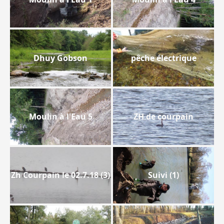
Dhuy Gobson
pêche électrique
Moulin à l'Eau 5
ZH de courpain
Zh Courpain le 02.7.18 (3)
Suivi (1)