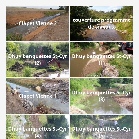
couverture programme
Clapet Vienne 2
de travaux
Dhuy banquettes St-Cyr
Dhuy banquettes St-Cyr
(2)
(1)
Dhuy banquettes St-Cyr
Clapet Vienne 1
(3)
Dhuy banquettes St-Cyr
Dhuy banquettes St-Cyr
(4)
(5)