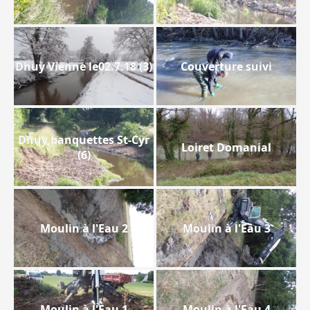
Dhuy Vienne le02.7.18 (3)
Couverture suivi
Dhuy banquettes St-Cyr
Loiret Domanial
(6)
Moulin à l'Eau 2
Moulin à l'Eau 3
Moulin à l'Eau 1
Moulin à l'Eau 4