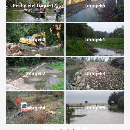
Pêche électrique (2)
Image65
Image60
Image61
Image62
Image63
Image64
Image66